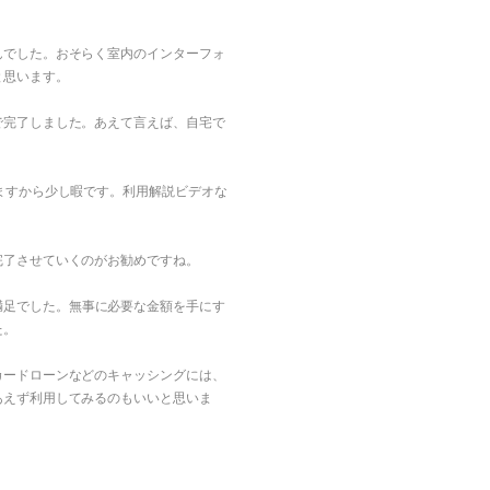
んでした。おそらく室内のインターフォ
と思います。
で完了しました。あえて言えば、自宅で
ますから少し暇です。利用解説ビデオな
完了させていくのがお勧めですね。
満足でした。無事に必要な金額を手にす
た。
カードローンなどのキャッシングには、
あえず利用してみるのもいいと思いま