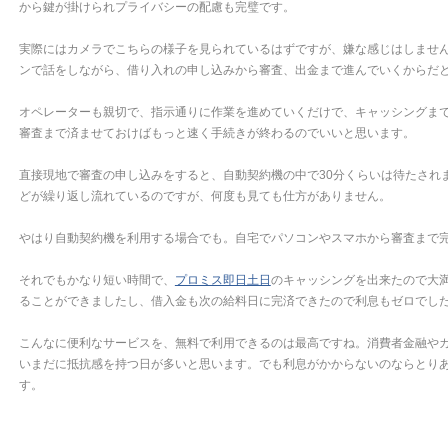
から鍵が掛けられプライバシーの配慮も完璧です。
実際にはカメラでこちらの様子を見られているはずですが、嫌な感じはしませ
ンで話をしながら、借り入れの申し込みから審査、出金まで進んでいくからだ
オペレーターも親切で、指示通りに作業を進めていくだけで、キャッシングま
審査まで済ませておけばもっと速く手続きが終わるのでいいと思います。
直接現地で審査の申し込みをすると、自動契約機の中で30分くらいは待たされ
どが繰り返し流れているのですが、何度も見ても仕方がありません。
やはり自動契約機を利用する場合でも。自宅でパソコンやスマホから審査まで
それでもかなり短い時間で、
プロミス即日土日
のキャッシングを出来たので大
ることができましたし、借入金も次の給料日に完済できたので利息もゼロでし
こんなに便利なサービスを、無料で利用できるのは最高ですね。消費者金融や
いまだに抵抗感を持つ日が多いと思います。でも利息がかからないのならとり
す。