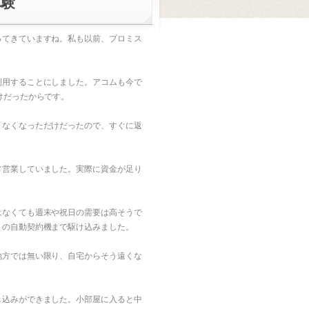
体験
ってきていますね。私も以前、プロミス
利用することにしました。アコムも今で
けだったからです。
りなくなっただけだったので、すぐに返
常営業していました。実際に資金が足り
はなくても週末や祝日の需要は高そうで
りの自動契約機まで駆け込みました。
地方では無い限り、自宅からそう遠くな
し込みができました。小部屋に入ると中