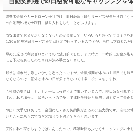
自動契約機で即日融資可能なキャッシングを
消費者金融やカードローン会社では、即日融資可能なサービスが当たり前にな
の自動契約機で土曜日に借り入れをしたことがあります。
急な出費でお金が足りなくなったのが金曜日で、いろいろと調べてプロミスを
は30日間無利息サービスを初回限定で行っているのですが、当時はプロミスだ
早めに返せば利息ゼロというのは魅力的でした。その時は、一時的にお金が足
せる予定もあったのでそれが決め手になりました。
最初は週末だし厳しいかなと思ったのですが、金融機関が休みの土曜日でも通
なくなるのは、意外と休みの日が多そうなので非常に役に立ちますね。
会社員の場合は、もともと平日は夜遅くまで働いているので、即日融資可能で
すね。私の場合は、緊急だったので急いで運転免許証と給与明細を持って最寄
やはり大手だけあって、全国にたくさん契約機があるのは魅力的です。余程の
いところにあるので急ぎの場合でも対応できると思います。
実際に私の家からすぐそばにあったので、移動時間も少なくキャッシングの申